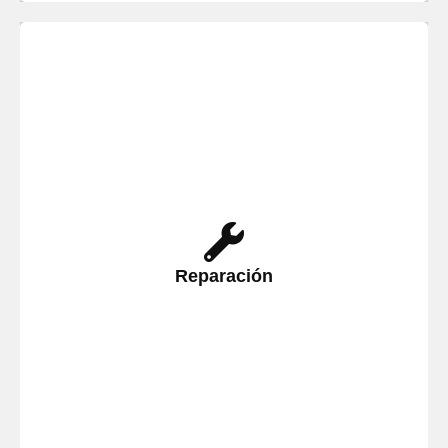
Repare sus instalaciones con nuestro
Servicio Técnico especializado en la
Reparación
reparación de todo tipo de
Electrodomésticos en Santa Pola