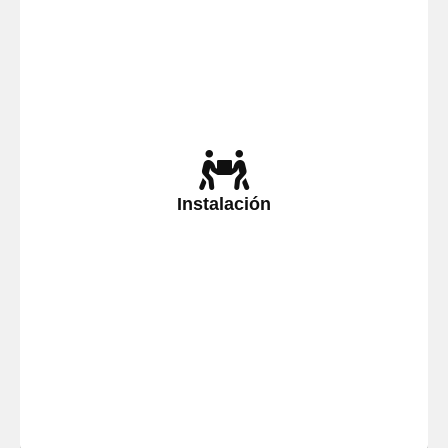
Contrate un Servicio de instalación de
Lavadoras, Secadoras, Lavavajillas,
Frigoríficos, Congeladores, Hornos,
Instalación
Vitrocerámicas y Campanas Extractoras
por parte de auténticos profesionales del
sector