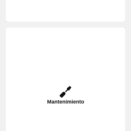
Realice un mantenimiento adecuado para
sus instalaciones y anticípese previniendo
Mantenimiento
futuras averías para sus aparatos con
nuestro Servicio Técnico en Santa Pola